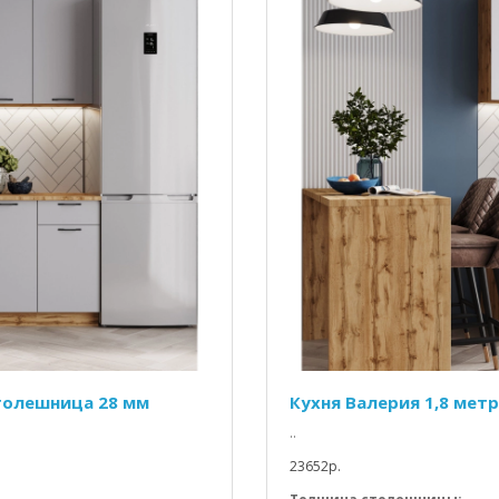
столешница 28 мм
Кухня Валерия 1,8 мет
..
23652p.