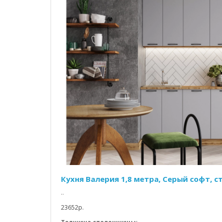
Кухня Валерия 1,8 метра, Серый софт, 
..
23652p.