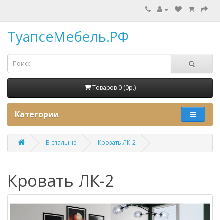
ТуапсеМебель.РФ
Товаров 0 (0p.)
Категории
В спальню
Кровать ЛК-2
Кровать ЛК-2