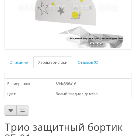
Описание
Характеристики
Отзывов (0)
Размер ш/в/г:
894х396х16
Цвет:
белый/зведное детство
Трио защитный бортик