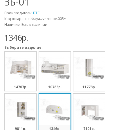
ЗБ-01
Производитель:
БТС
Код товара: detskaya.zvezdnoe.005~11
Наличие: Есть в наличии
1346p.
Выберите изделие:
14707p.
10783p.
11773p.
9811p.
1346p.
7101p.