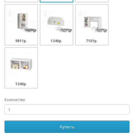
9811p.
1346p.
7101p.
1346p.
Количество
Купить