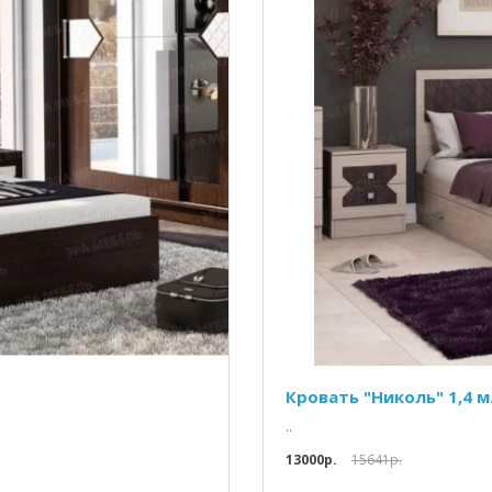
Кровать "Николь" 1,4 
..
13000p.
15641p.