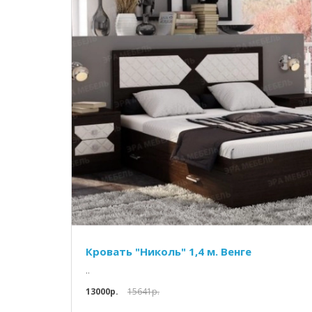
Кровать "Николь" 1,4 м. Венге
..
13000p.
15641p.