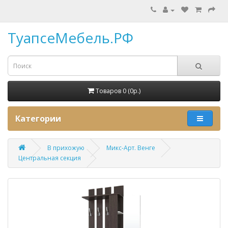
ТуапсеМебель.РФ
Товаров 0 (0p.)
Категории
В прихожую
Микс-Арт. Венге
Центральная секция