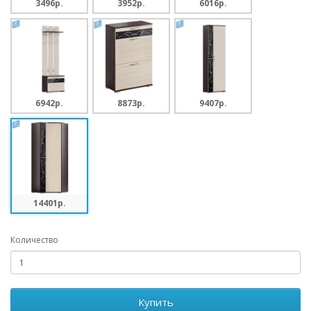
3496p.
3952p.
6016p.
6942p.
8873p.
9407p.
14401p.
Количество
Купить