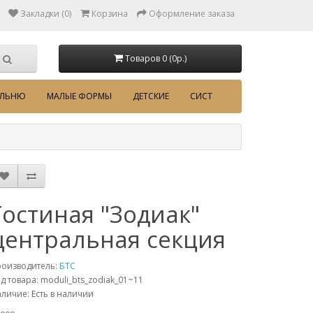
Закладки (0)
Корзина
Оформление заказа
Товаров 0 (0p.)
АЛЬНЮ
МАЛЫЕ ФОРМЫ
ДЕТСКИЕ
СИСТ
Гостиная "Зодиак"
центральная секция
роизводитель:
БТС
д товара: moduli_bts_zodiak_01~11
личие: Есть в наличии