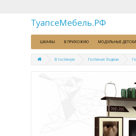
ТуапсеМебель.РФ
ШКАФЫ
В ПРИХОЖУЮ
МОДУЛЬНЫЕ ДЕТСКИ
В гостиную
Гостиная Зодиак
Г