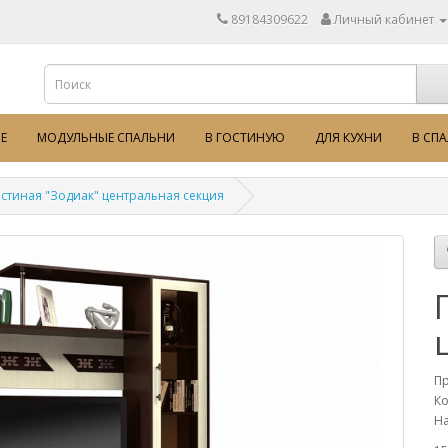
89184309622
Личный кабинет
Е
МОДУЛЬНЫЕ СПАЛЬНИ
В ГОСТИНУЮ
ДЛЯ КУХНИ
В СП
остиная "Зодиак" центральная секция
П
Ко
На