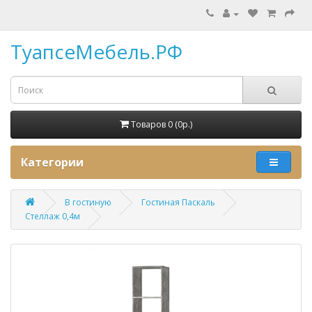
ТуапсеМебель.РФ
Товаров 0 (0p.)
Категории
В гостиную
Гостиная Паскаль
Стеллаж 0,4м