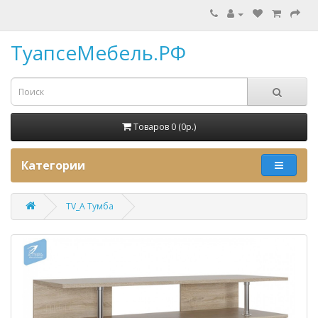
ТуапсеМебель.РФ
Товаров 0 (0p.)
Категории
TV_А Тумба