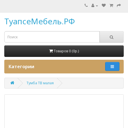
ТуапсеМебель.РФ
Товаров 0 (0p.)
Категории
Тумба ТВ малая