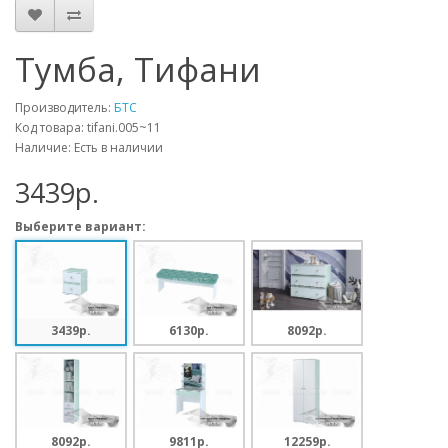
Тумба, Тифани
Производитель:
БТС
Код товара: tifani.005~11
Наличие: Есть в наличии
3439p.
Выберите вариант:
3439p.
6130p.
8092p.
8092p.
9811p.
12259p.