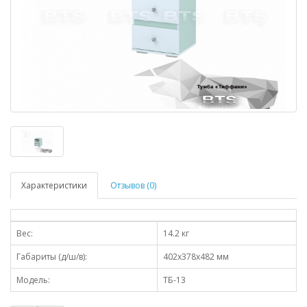
Характеристики
Отзывов (0)
Вес:
14.2 кг
Габариты (д/ш/в):
402x378x482 мм
Модель:
ТБ-13