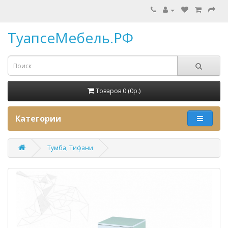
ТуапсеМебель.РФ
Товаров 0 (0p.)
Категории
Тумба, Тифани