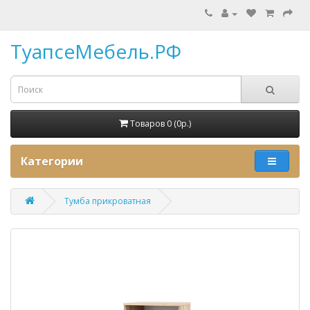
ТуапсеМебель.РФ
Товаров 0 (0p.)
Категории
Тумба прикроватная