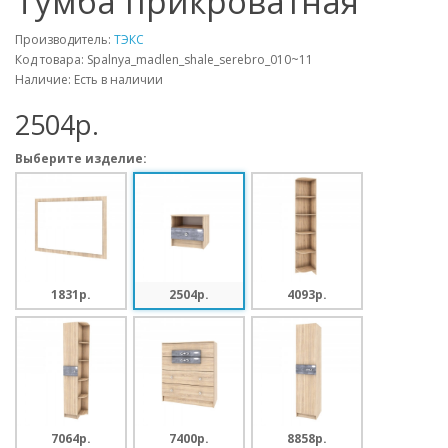
Тумба прикроватная
Производитель:
ТЭКС
Код товара: Spalnya_madlen_shale_serebro_010~11
Наличие: Есть в наличии
2504p.
Выберите изделие:
1831p.
2504p.
4093p.
7064p.
7400p.
8858p.