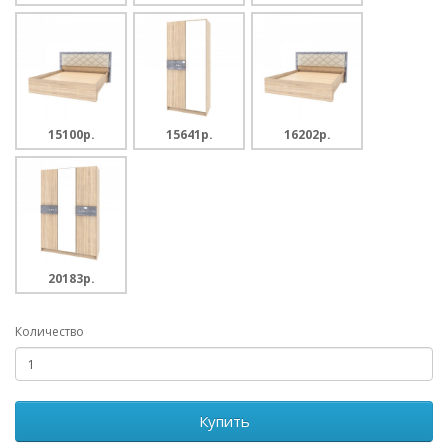
15100p.
15641p.
16202p.
20183p.
Количество
Купить