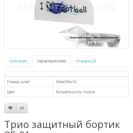
Описание
Характеристики
Отзывов (0)
Размер ш/в/г:
894х396х16
Цвет:
белый/король спорта
Трио защитный бортик