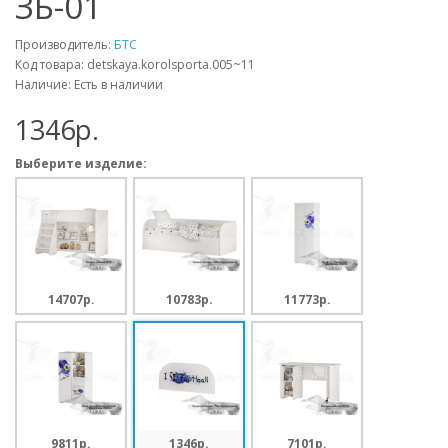
ЗБ-01
Производитель:
БТС
Код товара: detskaya.korolsporta.005~11
Наличие: Есть в наличии
1346p.
Выберите изделие:
14707p.
10783p.
11773p.
9811p.
1346p.
7101p.