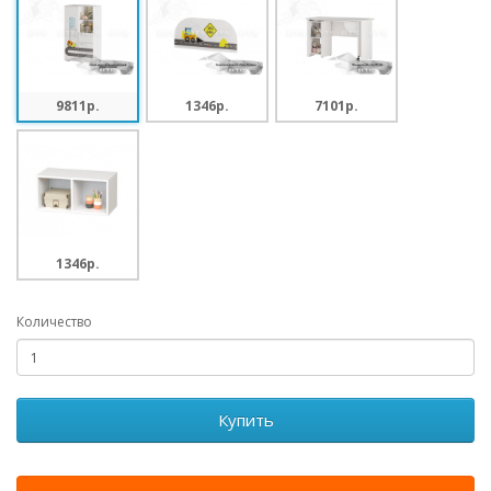
9811p.
1346p.
7101p.
1346p.
Количество
Купить