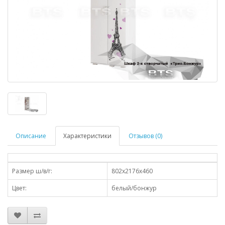
Описание
Характеристики
Отзывов (0)
Размер ш/в/г:
802х2176х460
Цвет:
белый/бонжур