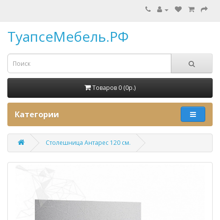
ТуапсеМебель.РФ
Товаров 0 (0p.)
Категории
Столешница Антарес 120 см.