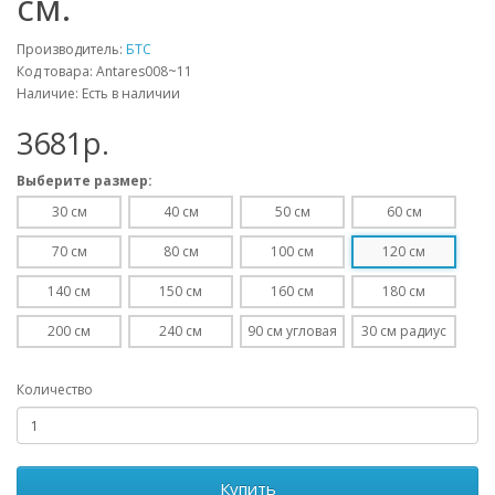
см.
Производитель:
БТС
Код товара: Antares008~11
Наличие: Есть в наличии
3681p.
Выберите размер:
30 см
40 см
50 см
60 см
70 см
80 см
100 см
120 см
140 см
150 см
160 см
180 см
200 см
240 см
90 см угловая
30 см радиус
Количество
Купить