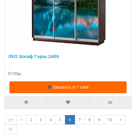
ЛЕО Шкаф Горы 2400
..
51735p.
Заказать в 1 клик
|<
<
2
3
4
5
6
7
8
9
10
>
>|