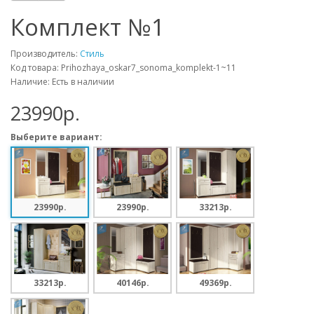
Комплект №1
Производитель:
Стиль
Код товара: Prihozhaya_oskar7_sonoma_komplekt-1~11
Наличие: Есть в наличии
23990p.
Выберите вариант:
23990p.
23990p.
33213p.
33213p.
40146p.
49369p.