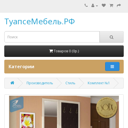
ТуапсеМебель.РФ
Товаров 0 (0p.)
Категории
Производитель
Стиль
Комплект №1