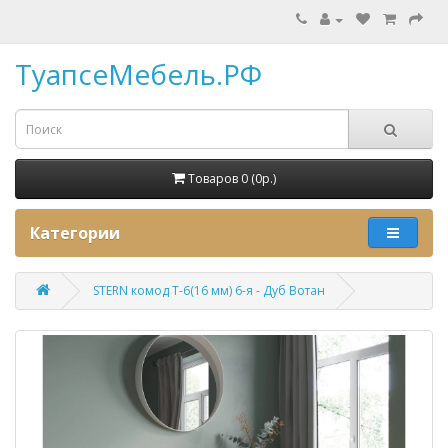
ТуапсеМебель.РФ
Товаров 0 (0p.)
Категории
STERN комод Т-6(16 мм) 6-я - Дуб Вотан