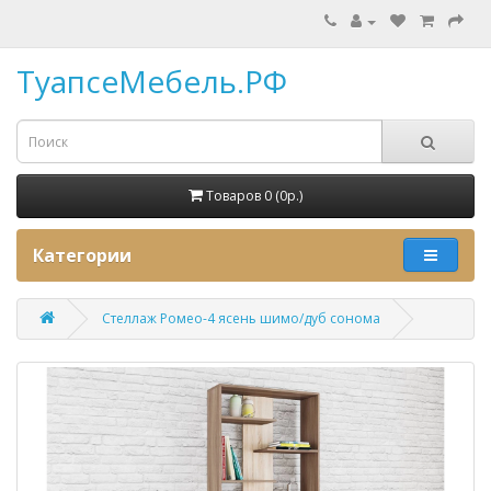
ТуапсеМебель.РФ
Товаров 0 (0p.)
Категории
Стеллаж Ромео-4 ясень шимо/дуб сонома