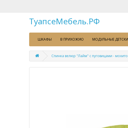
ТуапсеМебель.РФ
ШКАФЫ
В ПРИХОЖУЮ
МОДУЛЬНЫЕ ДЕТСКИ
Спинка велюр "Лайм" с пуговицами - мохито