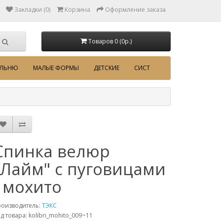
Закладки (0)
Корзина
Оформление заказа
Товаров 0 (0p.)
АЛЬНЮ
МАЛЫЕ ФОРМЫ
ДЕТСКИЕ
СИСТ
Спинка велюр
"Лайм" с пуговицами
- мохито
роизводитель:
ТЭКС
д товара: kolibri_mohito_009~11