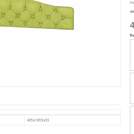
На
46
4
В
405х1855х55