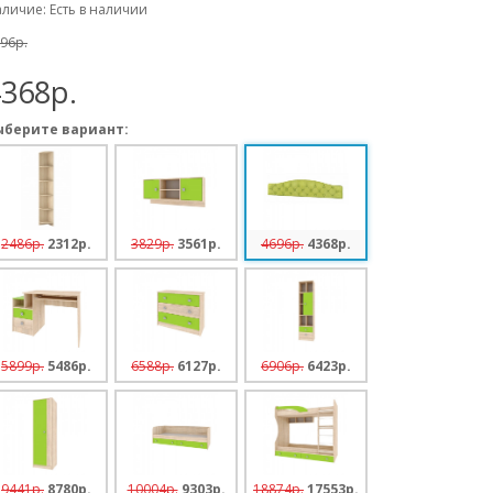
личие: Есть в наличии
96p.
368p.
ыберите вариант:
2486p.
2312p.
3829p.
3561p.
4696p.
4368p.
5899p.
5486p.
6588p.
6127p.
6906p.
6423p.
9441p.
8780p.
10004p.
9303p.
18874p.
17553p.