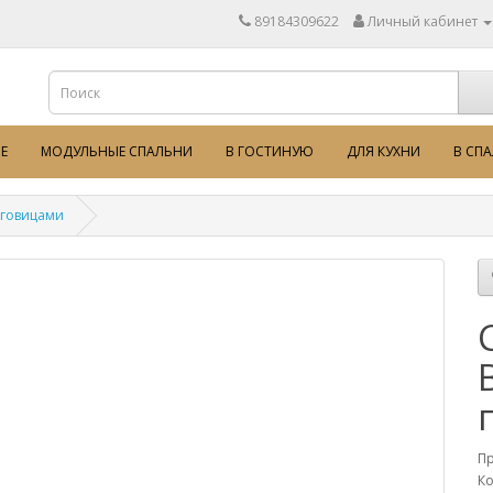
89184309622
Личный кабинет
Е
МОДУЛЬНЫЕ СПАЛЬНИ
В ГОСТИНУЮ
ДЛЯ КУХНИ
В СП
уговицами
П
Ко