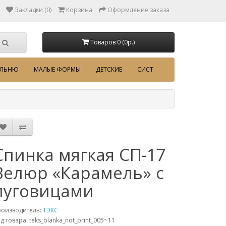
Закладки (0)
Корзина
Оформление заказа
Товаров 0 (0p.)
АЛЬНЮ
МАЛЫЕ ФОРМЫ
ДЕТСКИЕ
СИСТ
Спинка мягкая СП-17
Велюр «Карамель» с
пуговицами
роизводитель:
ТЭКС
д товара: teks_blanka_not_print_005~11