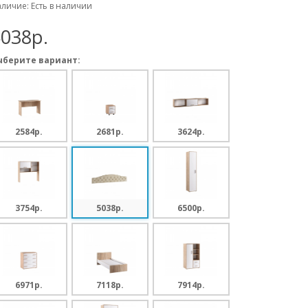
личие: Есть в наличии
038p.
ыберите вариант:
2584p.
2681p.
3624p.
3754p.
5038p.
6500p.
6971p.
7118p.
7914p.