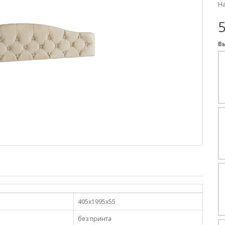
На
5
В
405х1995х55
без принта