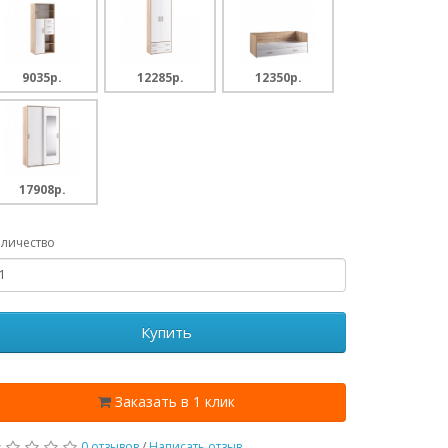
9035p.
12285p.
12350p.
17908p.
личество
Купить
Заказать в 1 клик
0 отзывов
/
Написать отзыв