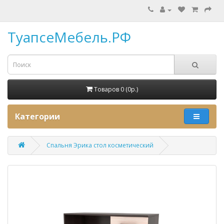
ТуапсеМебель.РФ
Товаров 0 (0p.)
Категории
Спальня Эрика стол косметический