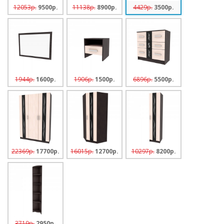
12053p.
9500p.
11138p.
8900p.
4429p.
3500p.
1944p.
1600p.
1906p.
1500p.
6896p.
5500p.
22369p.
17700p.
16015p.
12700p.
10297p.
8200p.
3719p.
2950p.