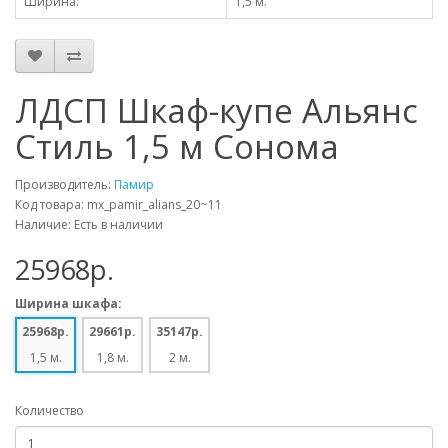
Ширина:
1,5 м.
ЛДСП Шкаф-купе Альянс
Стиль 1,5 м Сонома
Производитель:
Памир
Код товара: mx_pamir_alians_20~11
Наличие: Есть в наличии
25968p.
Ширина шкафа:
25968p.
29661p.
35147p.
1,5 м.
1,8 м.
2 м.
Количество