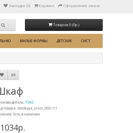
Закладки (0)
Корзина
Оформление заказа
Товаров 0 (0p.)
АЛЬНЮ
МАЛЫЕ ФОРМЫ
ДЕТСКИЕ
СИСТ
Шкаф
роизводитель:
ТЭКС
д товара: detskaya_orion_003~11
личие: Есть в наличии
11034p.