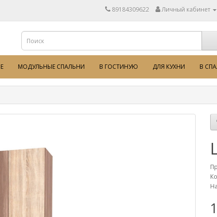
89184309622
Личный кабинет
Е
МОДУЛЬНЫЕ СПАЛЬНИ
В ГОСТИНУЮ
ДЛЯ КУХНИ
В СП
П
Ко
На