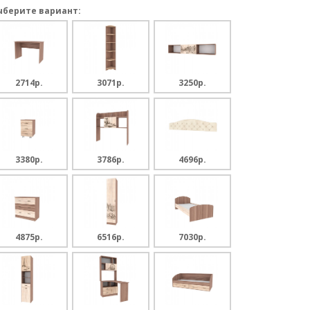
ыберите вариант:
2714p.
3071p.
3250p.
3380p.
3786p.
4696p.
4875p.
6516p.
7030p.