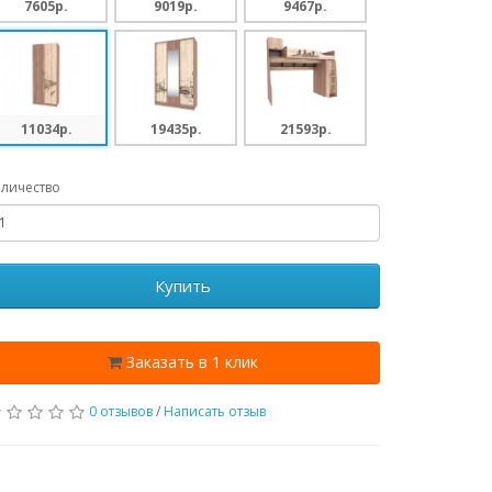
7605p.
9019p.
9467p.
11034p.
19435p.
21593p.
личество
Купить
Заказать в 1 клик
0 отзывов
/
Написать отзыв