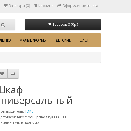
Закладки (0)
Корзина
Оформление заказа
Товаров 0 (0p.)
АЛЬНЮ
МАЛЫЕ ФОРМЫ
ДЕТСКИЕ
СИСТ
Шкаф
универсальный
роизводитель:
ТЭКС
д товара: teks.modul.prihogaya.006~11
личие: Есть в наличии