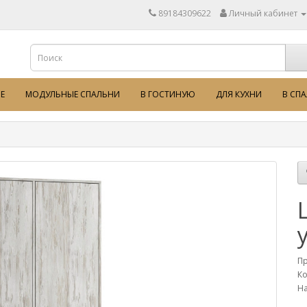
89184309622
Личный кабинет
Е
МОДУЛЬНЫЕ СПАЛЬНИ
В ГОСТИНУЮ
ДЛЯ КУХНИ
В СП
П
Ко
На