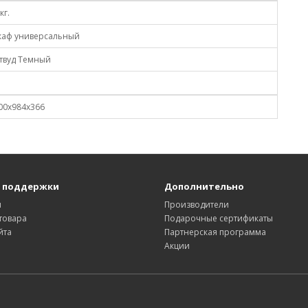
кг.
аф универсальный
твуд Темный
00х984х366
 поддержки
Дополнительно
ы
Производители
товара
Подарочные сертификаты
йта
Партнерская программа
Акции