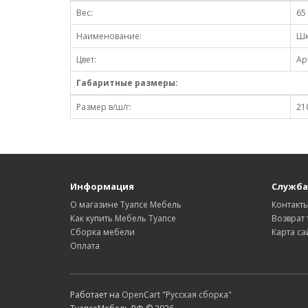
Вес:
65 
Наименование:
Шк
Цвет:
Ар
Габаритные размеры:
Размер в/ш/г:
21
Информация
Служба
О магазине Туапсе Мебель
Контакт
Как купить Мебель Туапсе
Возврат 
Сборка мебели
Карта са
Оплата
Работает на
OpenCart "Русская сборка"