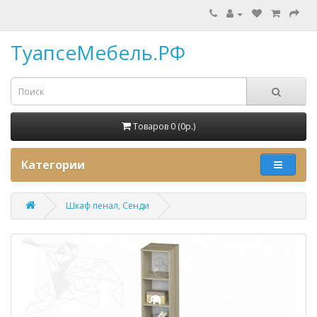
ТуапсеМебель.РФ
Товаров 0 (0p.)
Категории
Шкаф пенал, Сенди