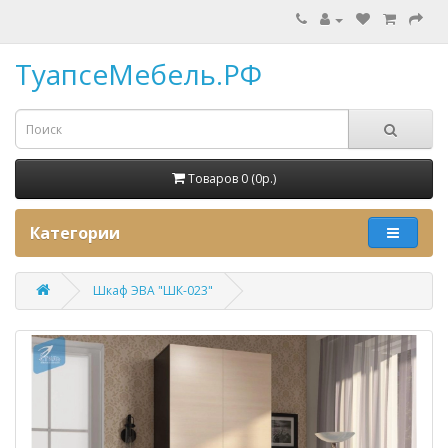
ТуапсеМебель.РФ
Товаров 0 (0p.)
Категории
Шкаф ЭВА "ШК-023"