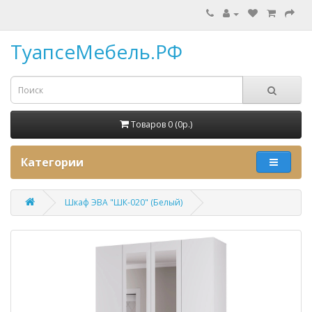
ТуапсеМебель.РФ
Товаров 0 (0p.)
Категории
Шкаф ЭВА "ШК-020" (Белый)