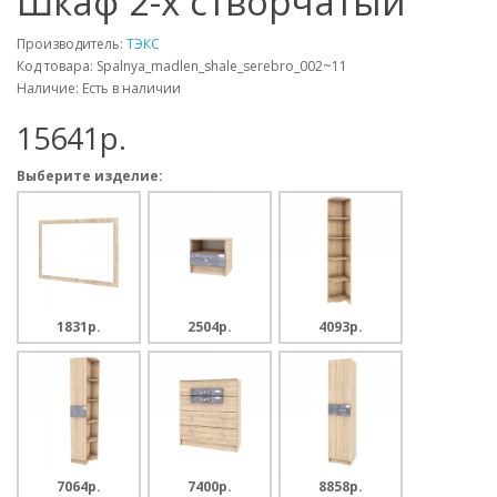
Шкаф 2-х створчатый
Производитель:
ТЭКС
Код товара: Spalnya_madlen_shale_serebro_002~11
Наличие: Есть в наличии
15641p.
Выберите изделие:
1831p.
2504p.
4093p.
7064p.
7400p.
8858p.