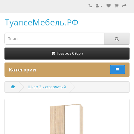
ТуапсеМебель.РФ
Товаров 0 (0p.)
Категории
Шкаф 2-х створчатый