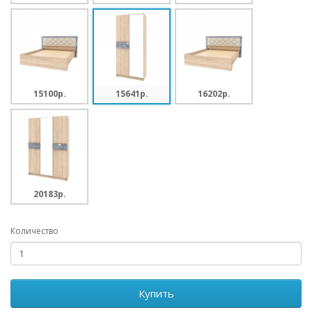
15100p.
15641p.
16202p.
20183p.
Количество
Купить