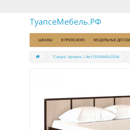
ТуапсеМебель.РФ
ШКАФЫ
В ПРИХОЖУЮ
МОДУЛЬНЫЕ ДЕТСКИ
"Сакура" кровать 1,4м (1550х860х2034)