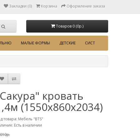
Закладки (0)
Корзина
Оформление заказа
Товаров 0 (0p.)
АЛЬНЮ
МАЛЫЕ ФОРМЫ
ДЕТСКИЕ
СИСТ
"Сакура" кровать
1,4м (1550х860х2034)
д товара: Мебель "BTS"
личие: Есть в наличии
010p.