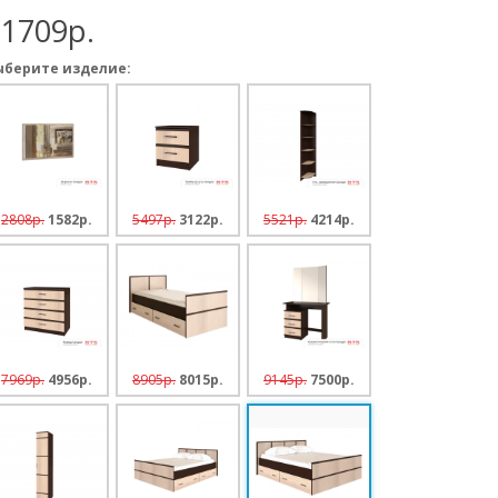
11709p.
ыберите изделие:
2808p.
1582p.
5497p.
3122p.
5521p.
4214p.
7969p.
4956p.
8905p.
8015p.
9145p.
7500p.