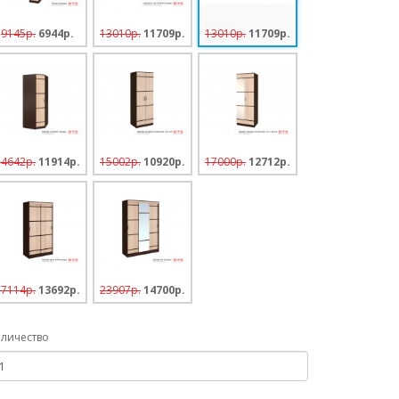
9145p.
6944p.
13010p.
11709p.
13010p.
11709p.
14642p.
11914p.
15002p.
10920p.
17000p.
12712p.
17114p.
13692p.
23907p.
14700p.
личество