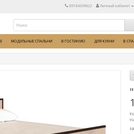
89184309622
Личный кабинет
Е
МОДУЛЬНЫЕ СПАЛЬНИ
В ГОСТИНУЮ
ДЛЯ КУХНИ
В СП
Ко
На
13