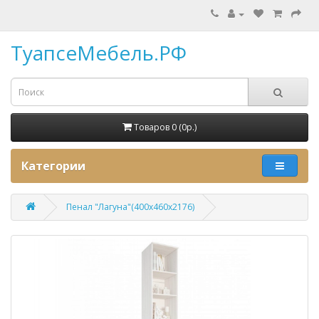
ТуапсеМебель.РФ
Товаров 0 (0p.)
Категории
Пенал "Лагуна"(400х460х2176)