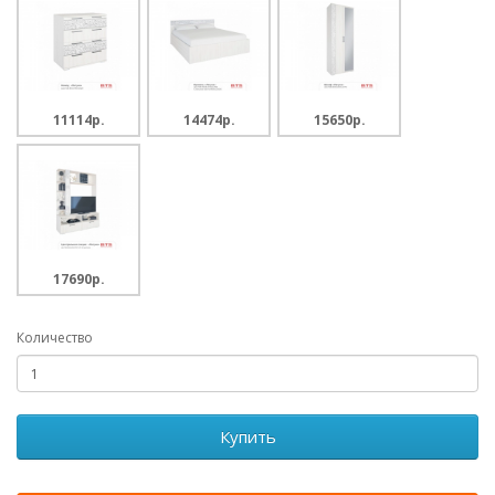
11114p.
14474p.
15650p.
17690p.
Количество
Купить