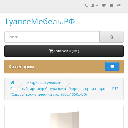
ТуапсеМебель.РФ
Товаров 0 (0p.)
Категории
Модульные спальни
Спальный гарнитур Сакура (венге/лоредо), производитель BTS
"Сакура" косметический стол (900х1550х450)