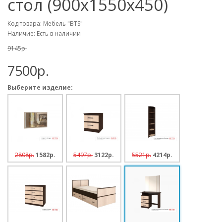
стол (900х1550х450)
Код товара: Мебель "BTS"
Наличие: Есть в наличии
9145p.
7500p.
Выберите изделие:
2808p.
1582p.
5497p.
3122p.
5521p.
4214p.