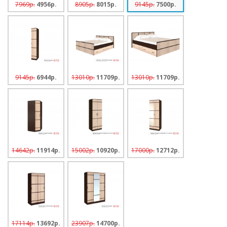
7969p.
4956p.
8905p.
8015p.
9145p.
7500p.
9145p.
6944p.
13010p.
11709p.
13010p.
11709p.
14642p.
11914p.
15002p.
10920p.
17000p.
12712p.
17114p.
13692p.
23907p.
14700p.