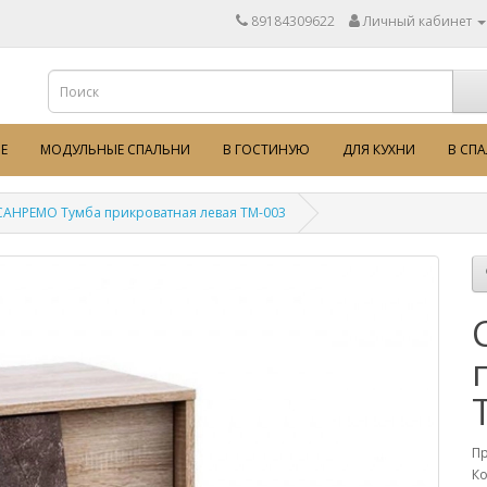
89184309622
Личный кабинет
Е
МОДУЛЬНЫЕ СПАЛЬНИ
В ГОСТИНУЮ
ДЛЯ КУХНИ
В СП
САНРЕМО Тумба прикроватная левая ТМ-003
П
Ко