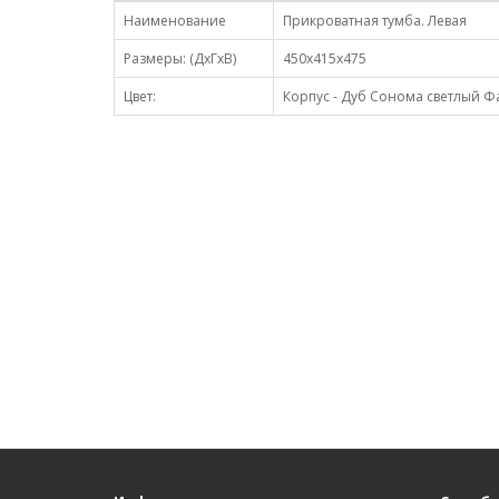
Наименование
Прикроватная тумба. Левая
Размеры: (ДхГхВ)
450х415х475
Цвет:
Корпус - Дуб Сонома светлый Ф