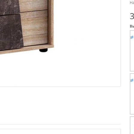
На
3
В