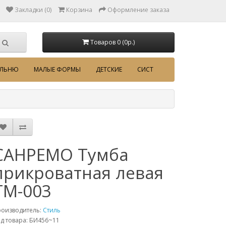
Закладки (0)
Корзина
Оформление заказа
Товаров 0 (0p.)
АЛЬНЮ
МАЛЫЕ ФОРМЫ
ДЕТСКИЕ
СИСТ
САНРЕМО Тумба
прикроватная левая
ТМ-003
роизводитель:
Стиль
д товара: БИ456~11