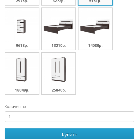
2975p.
3272p.
5151p.
9618p.
13210p.
14080p.
18049p.
25840p.
Количество
Купить