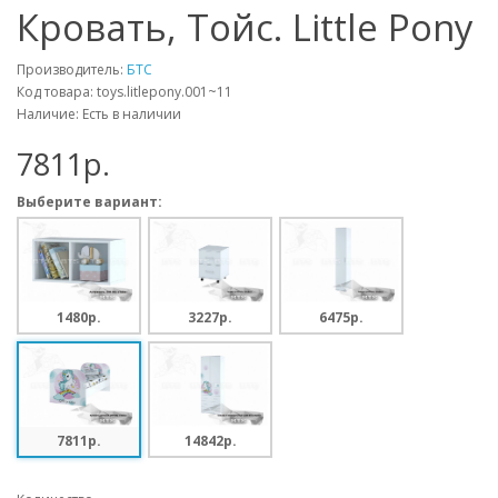
Кровать, Тойс. Little Pony
Производитель:
БТС
Код товара: toys.litlepony.001~11
Наличие: Есть в наличии
7811p.
Выберите вариант:
1480p.
3227p.
6475p.
7811p.
14842p.