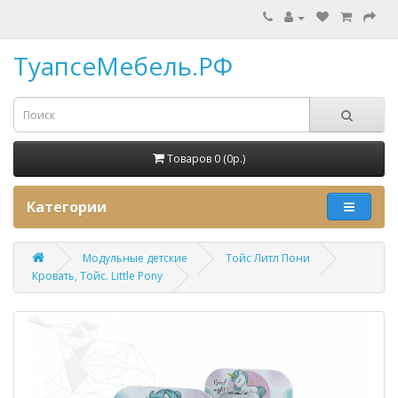
ТуапсеМебель.РФ
Товаров 0 (0p.)
Категории
Модульные детские
Тойс Литл Пони
Кровать, Тойс. Little Pony