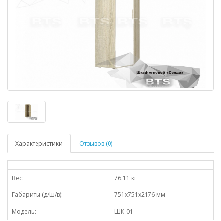
Характеристики
Отзывов (0)
Вес:
76.11 кг
Габариты (д/ш/в):
751x751x2176 мм
Модель:
ШК-01