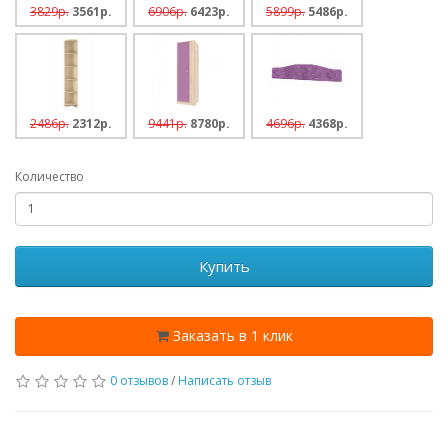
3829p.
3561p.
6906p.
6423p.
5899p.
5486p.
2486p.
2312p.
9441p.
8780p.
4696p.
4368p.
Количество
Купить
Заказать в 1 клик
0 отзывов
/
Написать отзыв