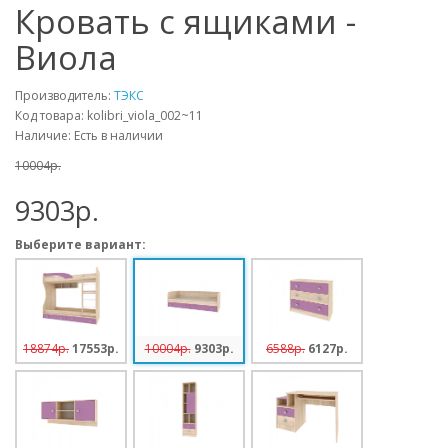
Кровать с ящиками -
Виола
Производитель:
ТЭКС
Код товара: kolibri_viola_002~11
Наличие: Есть в наличии
10004p.
9303p.
Выберите вариант:
18874p.
17553p.
10004p.
9303p.
6588p.
6127p.