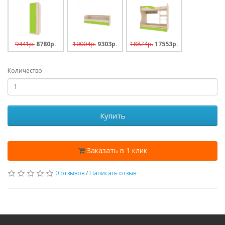
9441p.
8780p.
10004p.
9303p.
18874p.
17553p.
Количество
Купить
Заказать в 1 клик
0 отзывов
/
Написать отзыв