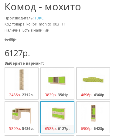
Комод - мохито
Производитель:
ТЭКС
Код товара: kolibri_mohito_003~11
Наличие: Есть в наличии
6588p.
6127p.
Выберите вариант:
2486p.
2312p.
3829p.
3561p.
4696p.
4368p.
5899p.
5486p.
6588p.
6127p.
6906p.
6423p.