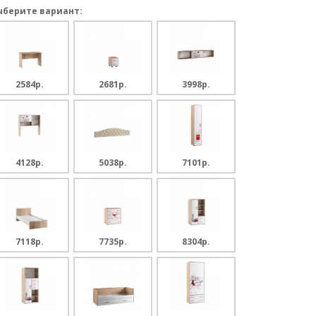
ыберите вариант:
2584p.
2681p.
3998p.
4128p.
5038p.
7101p.
7118p.
7735p.
8304p.