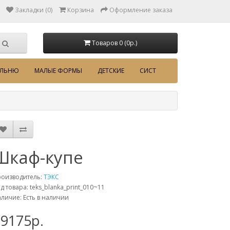
Закладки (0)
Корзина
Оформление заказа
Товаров 0 (0p.)
АЛЬНЮ
МАЛЫЕ ФОРМЫ
ДЕТСКИЕ
СИСТ
Шкаф-купе
роизводитель:
ТЭКС
д товара: teks_blanka_print_010~11
личие: Есть в наличии
19175p.