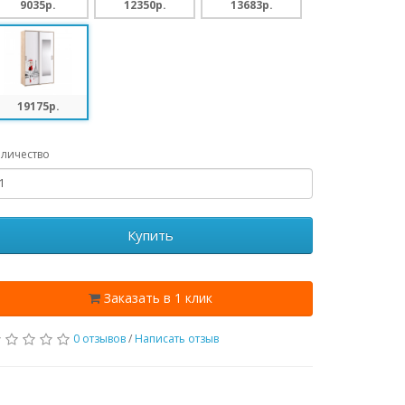
9035p.
12350p.
13683p.
19175p.
личество
Купить
Заказать в 1 клик
0 отзывов
/
Написать отзыв