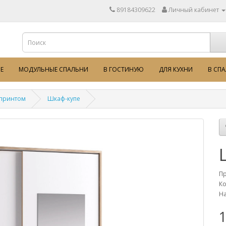
89184309622
Личный кабинет
Е
МОДУЛЬНЫЕ СПАЛЬНИ
В ГОСТИНУЮ
ДЛЯ КУХНИ
В СП
 принтом
Шкаф-купе
П
Ко
На