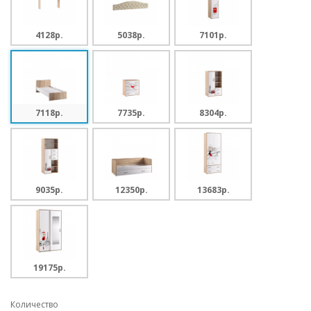
4128p.
5038p.
7101p.
7118p.
7735p.
8304p.
9035p.
12350p.
13683p.
19175p.
Количество