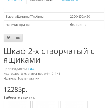
Высота/Ширина//Глубина:
2200х850х450
Наличие принта:
без принта
Шкаф 2-х створчатый с
ящиками
Производитель:
ТЭКС
Код товара: teks_blanka_not_print_011~11
Наличие: Есть в наличии
12285p.
Выберите вариант: