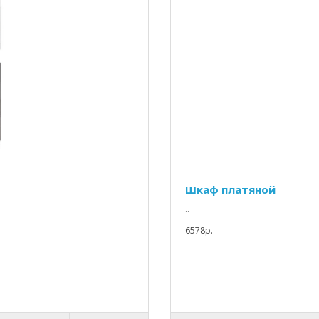
Шкаф платяной
..
6578p.