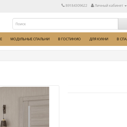
89184309622
Личный кабинет
Е
МОДУЛЬНЫЕ СПАЛЬНИ
В ГОСТИНУЮ
ДЛЯ КУХНИ
В СП
Стильное цветовое исполн
Компактный платяной шкаф
многофункциональная цент
Фасад ЛДСП «Ясень Анкор 
глубоким тиснением.