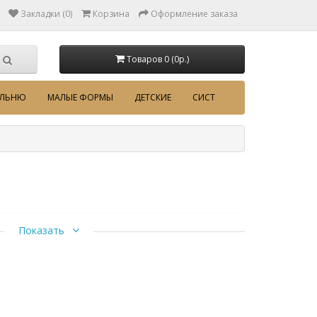
Закладки (0)
Корзина
Оформление заказа
Товаров 0 (0p.)
АЛЬНЮ
МАЛЫЕ ФОРМЫ
ДЕТСКИЕ
СИСТ
ение
Показать
 с выдвижной металлической штангой,
ральная секция
Светлый» имеет выраженную текстуру с