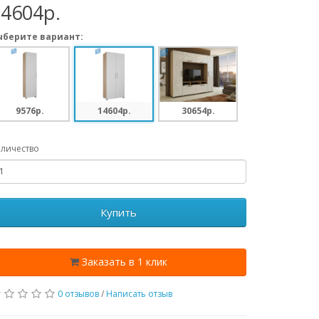
14604p.
ыберите вариант:
9576p.
14604p.
30654p.
личество
Купить
Заказать в 1 клик
0 отзывов
/
Написать отзыв