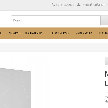
89184309622
Личный кабинет
Е
МОДУЛЬНЫЕ СПАЛЬНИ
В ГОСТИНУЮ
ДЛЯ КУХНИ
В СП
П
Ко
На