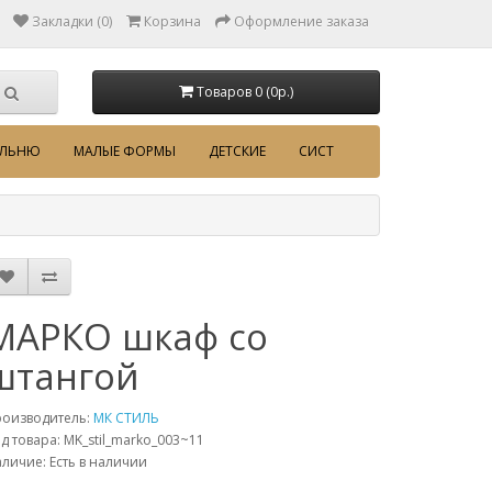
Закладки (0)
Корзина
Оформление заказа
Товаров 0 (0p.)
АЛЬНЮ
МАЛЫЕ ФОРМЫ
ДЕТСКИЕ
СИСТ
МАРКО шкаф со
штангой
роизводитель:
МК СТИЛЬ
д товара: MK_stil_marko_003~11
личие: Есть в наличии