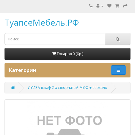
ТуапсеМебель.РФ
Товаров 0 (0p.)
Категории
ЛУИЗА шкаф 2-х створчатый МДФ + зеркало