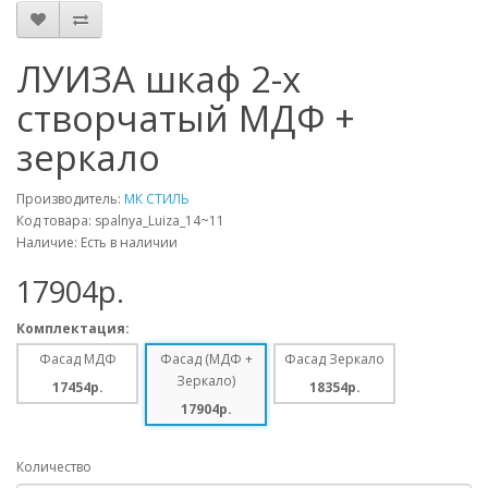
ЛУИЗА шкаф 2-х
створчатый МДФ +
зеркало
Производитель:
МК СТИЛЬ
Код товара: spalnya_Luiza_14~11
Наличие: Есть в наличии
17904p.
Комплектация:
Фасад МДФ
Фасад (МДФ +
Фасад Зеркало
Зеркало)
17454p.
18354p.
17904p.
Количество