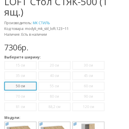
LOFT Стол С1ЯК-500 (1
ящ.)
Производитель:
МК СТИЛЬ
Код товара: modyli_mk_stil_loft.123~11
Наличие: Есть в наличии
7306p.
Выберите ширину:
15 см
20 см
30 см
35 см
40 см
45 см
50 см
55 см
60 см
70 см
80 см
90 см
81 см
88,2 см
120 см
Модули: