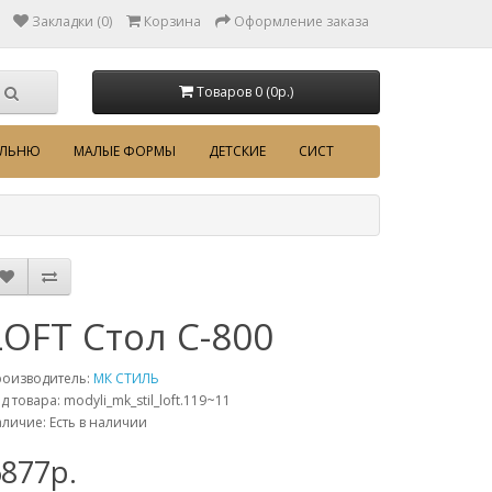
Закладки (0)
Корзина
Оформление заказа
Товаров 0 (0p.)
АЛЬНЮ
МАЛЫЕ ФОРМЫ
ДЕТСКИЕ
СИСТ
LOFT Стол С-800
роизводитель:
МК СТИЛЬ
д товара: modyli_mk_stil_loft.119~11
личие: Есть в наличии
877p.