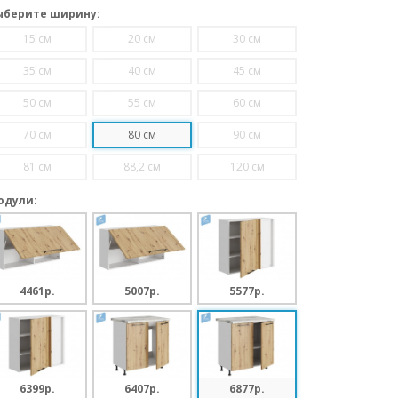
ыберите ширину:
15 см
20 см
30 см
35 см
40 см
45 см
50 см
55 см
60 см
70 см
80 см
90 см
81 см
88,2 см
120 см
одули:
4461p.
5007p.
5577p.
6399p.
6407p.
6877p.