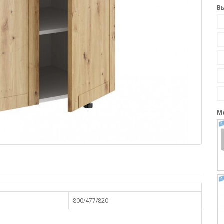
В
М
800/477/820