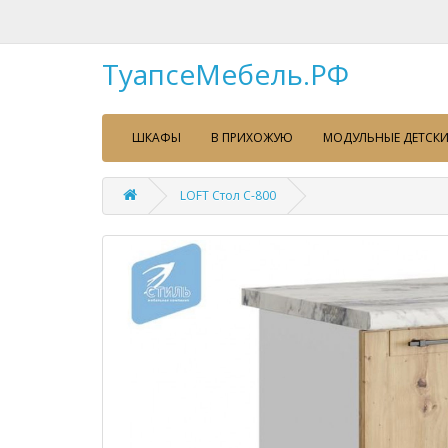
ТуапсеМебель.РФ
ШКАФЫ
В ПРИХОЖУЮ
МОДУЛЬНЫЕ ДЕТСКИ
LOFT Стол С-800