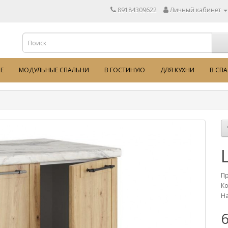
89184309622
Личный кабинет
Е
МОДУЛЬНЫЕ СПАЛЬНИ
В ГОСТИНУЮ
ДЛЯ КУХНИ
В СП
П
Ко
На
6