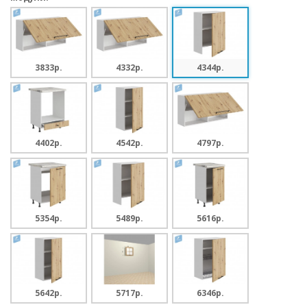
3833p.
4332p.
4344p.
4402p.
4542p.
4797p.
5354p.
5489p.
5616p.
5642p.
5717p.
6346p.