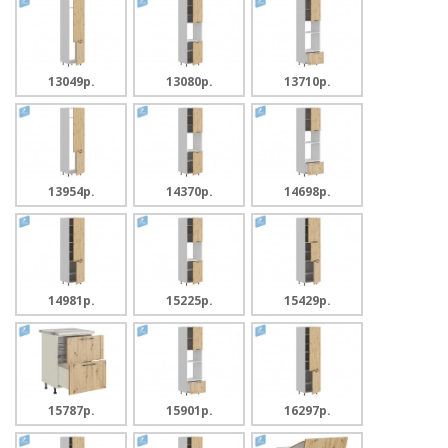
13049p.
13080p.
13710p.
13954p.
14370p.
14698p.
14981p.
15225p.
15429p.
15787p.
15901p.
16297p.