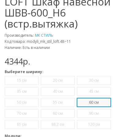
LOFT Шкаф навесной
ШВВ-600_Н6
(встр.вытяжка)
Производитель:
МК СТИЛЬ
Код товара: modyli_mk_stil_loft.48~11
Наличие: Есть в наличии
4344p.
Выберите ширину:
15 см
20 см
30 см
35 см
40 см
45 см
50 см
55 см
60 см
70 см
80 см
90 см
81 см
88,2 см
120 см
Модули: