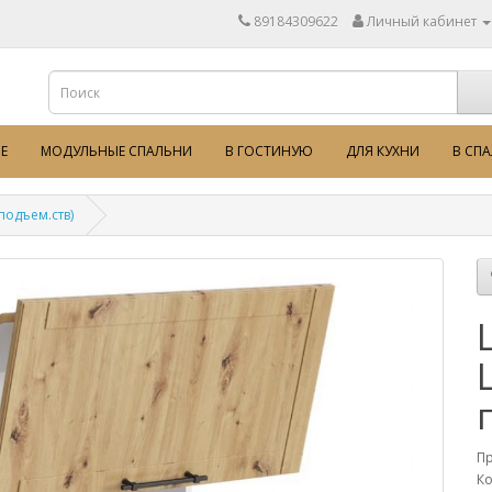
89184309622
Личный кабинет
Е
МОДУЛЬНЫЕ СПАЛЬНИ
В ГОСТИНУЮ
ДЛЯ КУХНИ
В СП
подъем.ств)
П
Ко