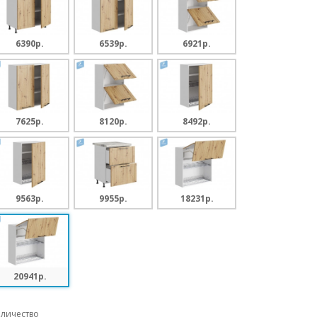
6390p.
6539p.
6921p.
7625p.
8120p.
8492p.
9563p.
9955p.
18231p.
20941p.
личество