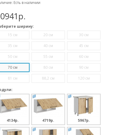
личие: Есть в наличии
20941p.
ыберите ширину:
15 см
20 см
30 см
35 см
40 см
45 см
50 см
55 см
60 см
70 см
80 см
90 см
81 см
88,2 см
120 см
одули:
4134p.
4719p.
5967p.