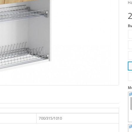
На
В
М
700/315/1010