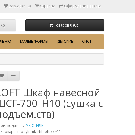
Закладки (0)
Корзина
Оформление заказа
Товаров 0 (0p.)
АЛЬНЮ
МАЛЫЕ ФОРМЫ
ДЕТСКИЕ
СИСТ
LOFT Шкаф навесной
ШСГ-700_Н10 (сушка с
подъем.ств)
роизводитель:
МК СТИЛЬ
д товара: modyli_mk_stil_loft.77~11